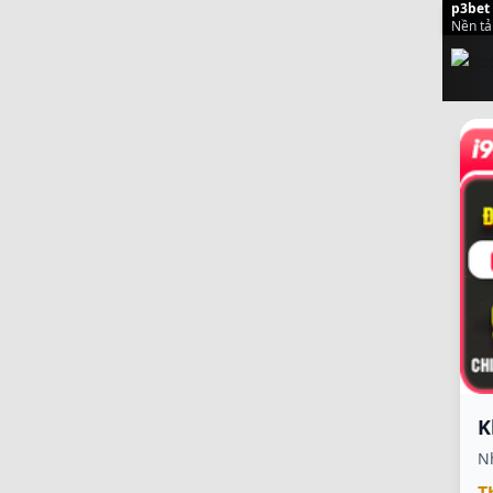
p3bet
Nền tả
K
N
T