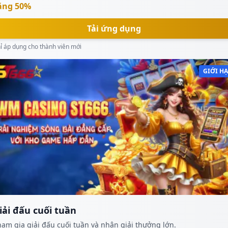
ăng 50%
Tải ứng dụng
ỉ áp dụng cho thành viên mới
GIỚI H
iải đấu cuối tuần
am gia giải đấu cuối tuần và nhận giải thưởng lớn.