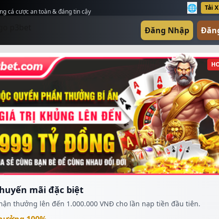
🌐
Tải 
ng cá cược an toàn & đáng tin cậy
Đăng Nhập
Đăn
H
huyến mãi đặc biệt
hận thưởng lên đến 1.000.000 VNĐ cho lần nạp tiền đầu tiên.
hưởng 100%