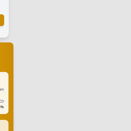
num
75%