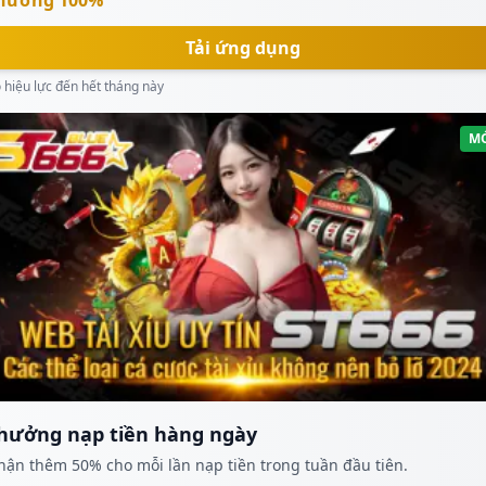
Tải ứng dụng
 hiệu lực đến hết tháng này
M
hưởng nạp tiền hàng ngày
hận thêm 50% cho mỗi lần nạp tiền trong tuần đầu tiên.