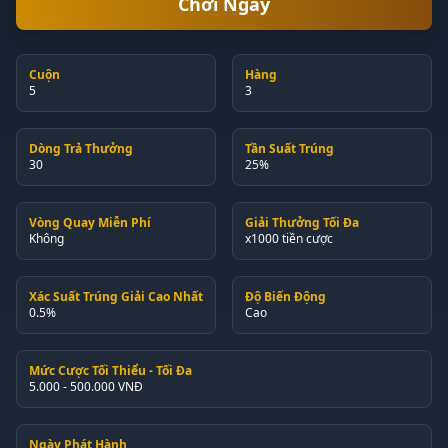
Chơi Ngay
Cuộn
Hàng
5
3
Dòng Trả Thưởng
Tần Suất Trúng
30
25%
Vòng Quay Miễn Phí
Giải Thưởng Tối Đa
Không
x1000 tiền cược
Xác Suất Trúng Giải Cao Nhất
Độ Biến Động
0.5%
Cao
Mức Cược Tối Thiểu - Tối Đa
5.000 - 500.000 VNĐ
Ngày Phát Hành