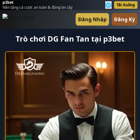
p3bet
🌐
Tải Xuống
Nền tảng cá cược an toàn & đáng tin cậy
Đăng Nhập
Đăng Ký
Trò chơi DG Fan Tan tại p3bet