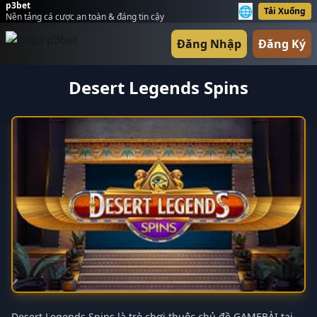
p3bet
🌐
Tải Xuống
Nền tảng cá cược an toàn & đáng tin cậy
Đăng Nhập
Đăng Ký
Desert Legends Spins
Desert Legends Spins là trò chơi thuộc chủ đề GAMEBÀI tại