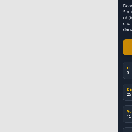
Dear
Sinh
nhộn
cho 
đăng
Cu
5
Dò
25
Vò
15