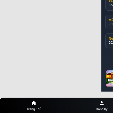
Xá
0.
Mứ
0.1
Ng
20
Trang Chủ
Đăng Ký