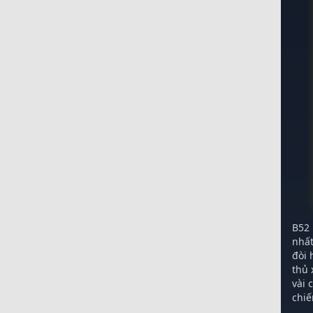
B52 
nhất
đòi 
thủ 
vài 
chiế