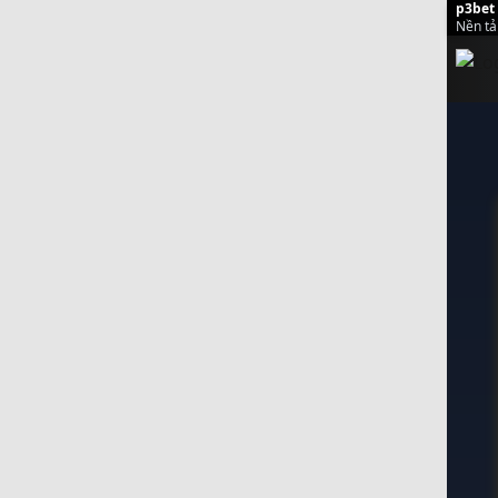
p3bet
Nền tả