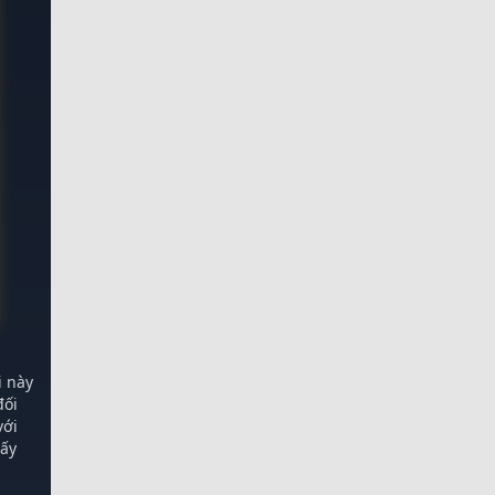
h
i này
đối
với
lấy