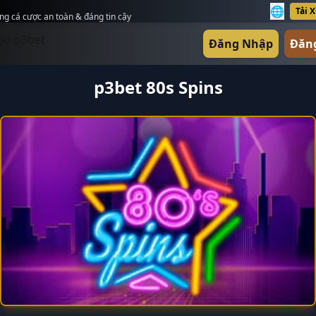
🌐
Tải 
ng cá cược an toàn & đáng tin cậy
Đăng Nhập
Đăn
p3bet 80s Spins