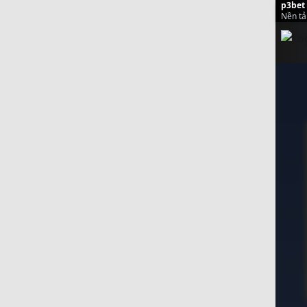
p3bet
Nền tả