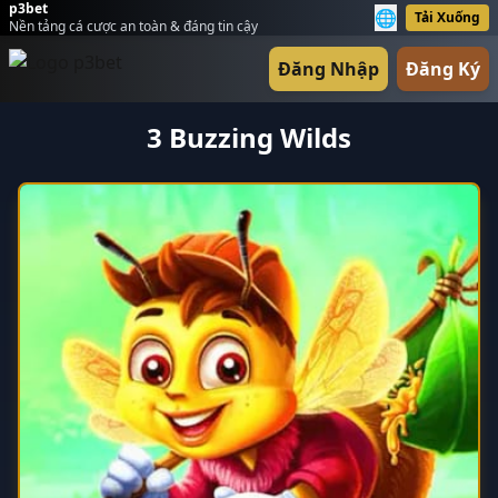
p3bet
🌐
Tải Xuống
Nền tảng cá cược an toàn & đáng tin cậy
Đăng Nhập
Đăng Ký
3 Buzzing Wilds