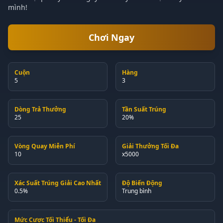
mình!
Chơi Ngay
Cuộn
Hàng
5
3
Dòng Trả Thưởng
Tần Suất Trúng
25
20%
Vòng Quay Miễn Phí
Giải Thưởng Tối Đa
10
x5000
Xác Suất Trúng Giải Cao Nhất
Độ Biến Động
0.5%
Trung bình
Mức Cược Tối Thiểu - Tối Đa